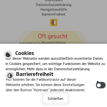
Datenschutzerklärung
Navigationshilfe
Barrierefreiheit
Oft gesucht
Bauplatzbörse
Amtsblatt-Archiv
Kontakt
Branchenverzeichnis
Kalender
Cookies
Lebenslagen
Stadtnachrichten
Suche
Auf dieser Webseite werden ausschließlich essentielle Daten
Vereine
in Cookies gespeichert, um wichtige Funktionen der Website zu
ermöglichen. Mehr dazu in der Datenschutzerklärung
Barrierefreiheit
Immer auf dem neuesten
Hier können Sie die Farbkontraste auf dieser
Stand
Webseite erhöhen. Sie können diese Einstellungen
www.stadt-geislingen.de möchte
über den Button "Kontrast" jederzeit deaktivieren.
Ihnen Benachrichtigungen
Schließen
senden