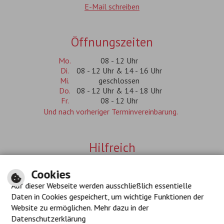
E-Mail schreiben
Öffnungszeiten
Mo.
08 - 12 Uhr
Di.
08 - 12 Uhr & 14 - 16 Uhr
Mi.
geschlossen
Do.
08 - 12 Uhr & 14 - 18 Uhr
Fr.
08 - 12 Uhr
Und nach vorheriger Terminvereinbarung.
Hilfreich
Inhalt
Cookies
Impressum
Datenschutzerklärung
Auf dieser Webseite werden ausschließlich essentielle
Navigationshilfe
Daten in Cookies gespeichert, um wichtige Funktionen der
Barrierefreiheit
Website zu ermöglichen. Mehr dazu in der
Datenschutzerklärung