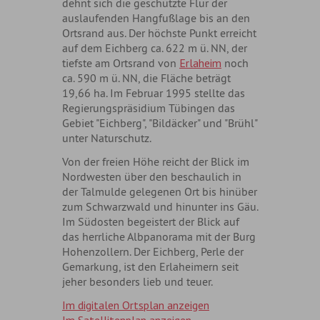
dehnt sich die geschützte Flur der
auslaufenden Hangfußlage bis an den
Ortsrand aus. Der höchste Punkt erreicht
auf dem Eichberg ca. 622 m ü. NN, der
tiefste am Ortsrand von
Erlaheim
noch
ca. 590 m ü. NN, die Fläche beträgt
19,66 ha. Im Februar 1995 stellte das
Regierungspräsidium Tübingen das
Gebiet "Eichberg", "Bildäcker" und "Brühl"
unter Naturschutz.
Von der freien Höhe reicht der Blick im
Nordwesten über den beschaulich in
der Talmulde gelegenen Ort bis hinüber
zum Schwarzwald und hinunter ins Gäu.
Im Südosten begeistert der Blick auf
das herrliche Albpanorama mit der Burg
Hohenzollern. Der Eichberg, Perle der
Gemarkung, ist den Erlaheimern seit
jeher besonders lieb und teuer.
Im digitalen Ortsplan anzeigen
Im Satellitenplan anzeigen