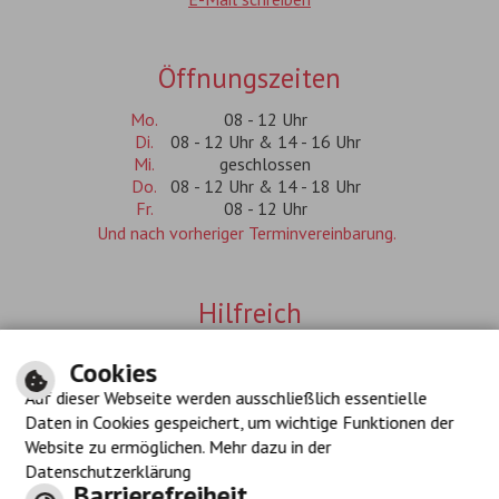
Öffnungszeiten
Mo.
08 - 12 Uhr
Di.
08 - 12 Uhr & 14 - 16 Uhr
Mi.
geschlossen
Do.
08 - 12 Uhr & 14 - 18 Uhr
Fr.
08 - 12 Uhr
Und nach vorheriger Terminvereinbarung.
Hilfreich
Inhalt
Cookies
Impressum
Auf dieser Webseite werden ausschließlich essentielle
Datenschutzerklärung
Navigationshilfe
Daten in Cookies gespeichert, um wichtige Funktionen der
Barrierefreiheit
Website zu ermöglichen. Mehr dazu in der
Datenschutzerklärung
Barrierefreiheit