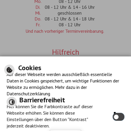
Mo.
08 - 12 Uhr
Di.
08 - 12 Uhr & 14 - 16 Uhr
Mi.
geschlossen
Do.
08 - 12 Uhr & 14 - 18 Uhr
Fr.
08 - 12 Uhr
Und nach vorheriger Terminvereinbarung.
Hilfreich
Inhalt
Cookies
Impressum
Auf dieser Webseite werden ausschließlich essentielle
Datenschutzerklärung
Navigationshilfe
Daten in Cookies gespeichert, um wichtige Funktionen der
Barrierefreiheit
Website zu ermöglichen. Mehr dazu in der
Datenschutzerklärung
Barrierefreiheit
Hier können Sie die Farbkontraste auf dieser
Immer auf dem neuesten
Oft gesucht
Webseite erhöhen. Sie können diese
Stand
Einstellungen über den Button "Kontrast"
Bauplatzbörse
Amtsblatt-Archiv
www.stadt-geislingen.de
jederzeit deaktivieren.
Kontakt
Branchenverzeichnis
Kalender