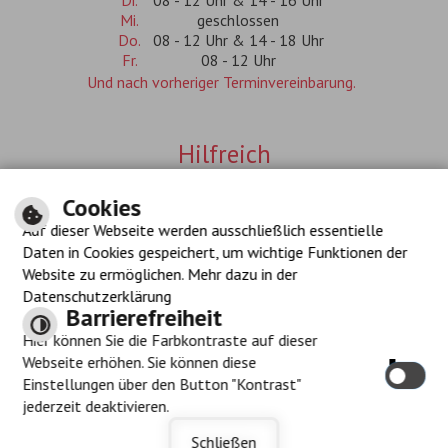
Mi.
geschlossen
Do.
08 - 12 Uhr & 14 - 18 Uhr
Fr.
08 - 12 Uhr
Und nach vorheriger Terminvereinbarung.
Hilfreich
Inhalt
Cookies
Impressum
Datenschutzerklärung
Auf dieser Webseite werden ausschließlich essentielle
Navigationshilfe
Daten in Cookies gespeichert, um wichtige Funktionen der
Barrierefreiheit
Website zu ermöglichen. Mehr dazu in der
Datenschutzerklärung
Barrierefreiheit
Hier können Sie die Farbkontraste auf dieser
Immer auf dem neuesten
Oft gesucht
Webseite erhöhen. Sie können diese
Stand
Einstellungen über den Button "Kontrast"
Bauplatzbörse
Amtsblatt-Archiv
www.stadt-geislingen.de
jederzeit deaktivieren.
Kontakt
Branchenverzeichnis
Kalender
möchte Ihnen
Lebenslagen
Stadtnachrichten
Suche
Schließen
Benachrichtigungen senden